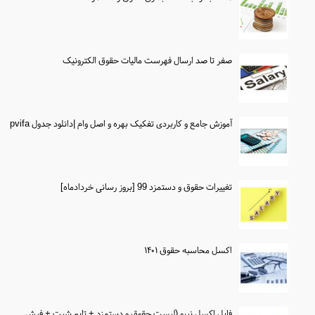
صفر تا صد ارسال فهرست مالیات حقوق الکترونیک
آموزش جامع و کاربردی تفکیک بهره و اصل وام |دانلود جدول pvifa
تغییرات حقوق و دستمزد 99 [بروز رسانی خردادماه]
اکسل محاسبه حقوق ۱۴۰۱
فایل اکسل نیپو (لیست حقوق و دستمزد + تایم شیت + فیش