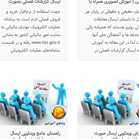
ین | آموزش تصویری همراه با
ارسال گزارشات فصلی بصورت
ین تغییرات
آفلاین
ان حقیقی و حقوقی در پایان هر
جهت استفاده از نرم‌افزار خرید و
با داستان ارسال معاملات
فروش فصلی لازم است به سامانه
ی روبرو هستند که همیشه یکی
عملیات الکترونیک مودیان مالیاتی به
غدغه ها و آشفتگی های آنها
سایت امور مالیاتی کشور به نشانی
لذا در این مقاله به آموزش
www.tax.gov.ir رفته و در قسمت
ه ارسال گزارشات فصلی در
سامانه‌های عملیات الکترونیکی
 آنلاین بصورت گام به گام
مالیاتی بر روی گزینه صورت معاملات
خته ایم.
فصلی و سپس دکمه ورود به سامانه
کلیک نمایید.
زش ویدئویی ارسال صورت
راهنمای جامع ویدئویی ارسال