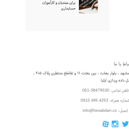
برای مبتدیان و کارآموزان
حسابداری
باط با ما
مشهد ، بلوار بعثت ، بین بعثت ۱۱ و تقاطع منتظری پلاک ۲۰۵ ،
 داده پردازی ایلیا
لفن تماس: 38479530-051
ماره همراه:
0915 485 4253
ایمیل: info@hesabdari.co