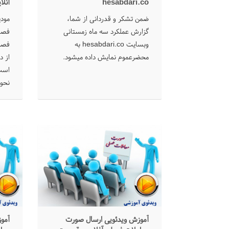
hesabdari.co
آنلا
آخر
ضمن تشکر و قدردانی از شما،
مودی
گزارش عملکرد سه ماه زمستانی
فصل 
وبسایت hesabdari.co به
فصل
محضرعموم نمایش داده میشود.
از د
است 
نحو
بستر
پردا
آموزش ویدئویی ارسال صورت
آمو