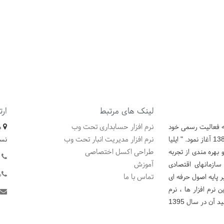
لینک های مرتبط
ارت
نرم افزار حسابداری تحت وب
که فعالیت رسمی خود
نرم افزار مدیریت انبار تحت وب
را در زمینه تولید نرم افزارهای تحت وب و تحت ویندوز در سال 1383 آغاز نمود. " ایلیا
نسل
طراحی اکسل اختصاصی
بهره مندی از تجربه
ت
آموزش
سازمانهای اقتصادی
ش
تماس با ما
ر پایه اصول حرفه ای
است. از جمله این نرم افزار ها ، نرم
افزار حسابداری تحت وب " ایلیا سیستم " می باشد که مراحل تولید آن در سال 1395