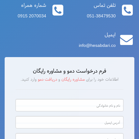
تلفن تماس
شماره همراه
0915 2070034
051-38479530
ایمیل
info@hesabdari.co
فرم درخواست دمو و مشاوره رایگان
اطلاعات خود را برای
مشاوره رایگان
و
دریافت دمو
وارد کنید.