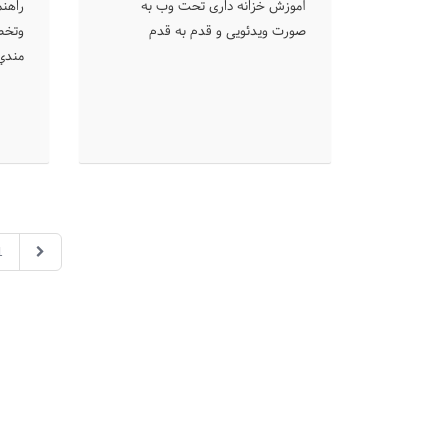
آموزش خزانه داری تحت وب به
راهنم
صورت ویدئویی و قدم به قدم
ﻭﺗﺨﺼ
ﻣﻨﺪﻱ
1