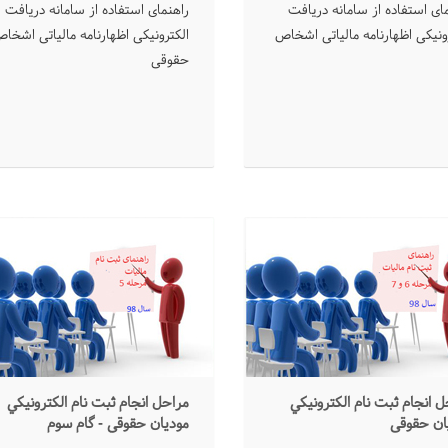
ای استفاده از سامانه دریافت
راهنمای استفاده از سامانه دریافت
ونیکی اظهارنامه مالیاتی اشخاص
الکترونیکی اظهارنامه مالیاتی اشخا
حقوقی
ﻞ ﺍﻧﺠﺎﻡ ﺛﺒﺖ ﻧﺎﻡ ﺍﻟﻜﺘﺮﻭﻧﻴﻜﻲ
ﻣﺮﺍﺣﻞ ﺍﻧﺠﺎﻡ ﺛﺒﺖ ﻧﺎﻡ ﺍﻟﻜﺘﺮﻭﻧﻴﻜﻲ
ﺎﻥ حقوقی
ﻣﻮﺩﻳﺎﻥ ﺣﻘﻮﻗﻲ - گام سوم