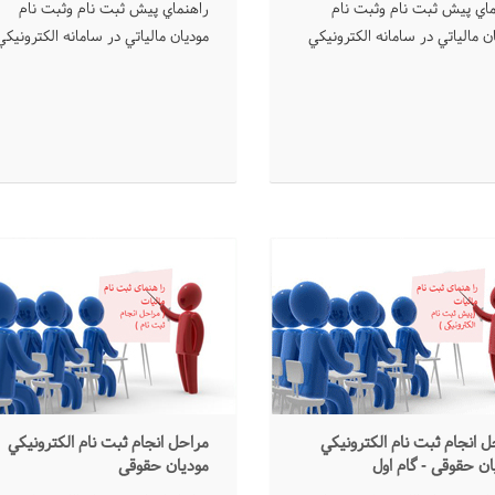
ﻤﺎﻱ ﭘﻴﺶ ﺛﺒﺖ ﻧﺎﻡ ﻭﺛﺒﺖ ﻧﺎﻡ
ﺭﺍﻫﻨﻤﺎﻱ ﭘﻴﺶ ﺛﺒﺖ ﻧﺎﻡ ﻭﺛﺒﺖ ﻧﺎﻡ
ﻥ ﻣﺎﻟﻴﺎﺗﻲ ﺩﺭ ﺳﺎﻣﺎﻧﻪ ﺍﻟﻜﺘﺮﻭﻧﻴﻜﻲ
ﻣﻮﺩﻳﺎﻥ ﻣﺎﻟﻴﺎﺗﻲ ﺩﺭ ﺳﺎﻣﺎﻧﻪ ﺍﻟﻜﺘﺮﻭﻧﻴﻜﻲ
ﻞ ﺍﻧﺠﺎﻡ ﺛﺒﺖ ﻧﺎﻡ ﺍﻟﻜﺘﺮﻭﻧﻴﻜﻲ
ﻣﺮﺍﺣﻞ ﺍﻧﺠﺎﻡ ﺛﺒﺖ ﻧﺎﻡ ﺍﻟﻜﺘﺮﻭﻧﻴﻜﻲ
ﺎﻥ ﺣﻘﻮﻗﻲ - گام اول
ﻣﻮﺩﻳﺎﻥ ﺣﻘﻮﻗﻲ