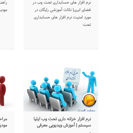
نرم افزار های حسابداری تحت وب در
ﺭﺍﻫﻨ
فضای ابری| نکات آموزشی رایگان در
ﻣﻮﺩﻳﺎ
مورد امنیت نرم افزار های حسابداری
تحت
نرم افزار خزانه داری تحت وب ایلیا
ﻣﺮﺍﺣ
سیستم | آموزش ویدیویی معرفی
ﻣﻮﺩﻳ
امکانات نرم افزار