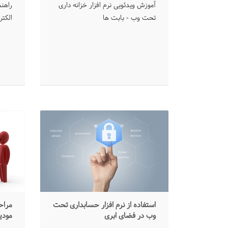
آموزش ویدئویی نرم افزار خزانه داری
راهنم
تحت وب - بابت ها
الکتر
استفاده از نرم افزار حسابداری تحت
ﻣﺮﺍﺣ
وب در فضای ابری
ﻣﻮﺩﻳ