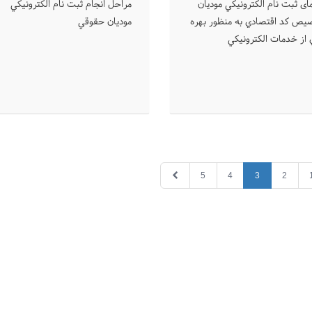
ای ﺛﺒﺖ ﻧﺎﻡ ﺍﻟﻜﺘﺮﻭﻧﻴﻜﻲ ﻣﻮﺩﻳﺎﻥ
ﻣﺮﺍﺣﻞ ﺍﻧﺠﺎﻡ ﺛﺒﺖ ﻧﺎﻡ ﺍﻟﻜﺘﺮﻭﻧﻴﻜﻲ
ﻴﺺ ﻛﺪ ﺍﻗﺘﺼﺎﺩﻱ ﺑﻪ ﻣﻨﻈﻮﺭ ﺑﻬﺮﻩ
ﻣﻮﺩﻳﺎﻥ ﺣﻘﻮﻗﻲ
 ﺍﺯ ﺧﺪﻣﺎﺕ ﺍﻟﻜﺘﺮﻭﻧﻴﻜﻲ
5
4
3
2