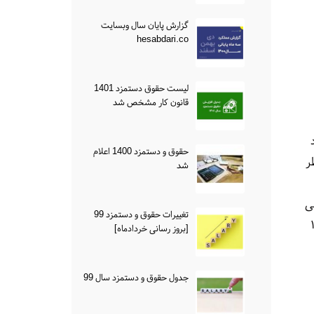
گزارش پایان سال وبسایت
hesabdari.co
لیست حقوق دستمزد 1401
قانون کار مشخص شد
حقوق و دستمزد 1400 اعلام
ر
شد
گر می
تغییرات حقوق و دستمزد 99
که افراد در سال ۱۴۰۲
[بروز رسانی خردادماه]
جدول حقوق و دستمزد سال 99