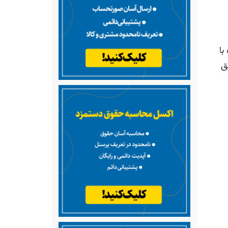
با
یق